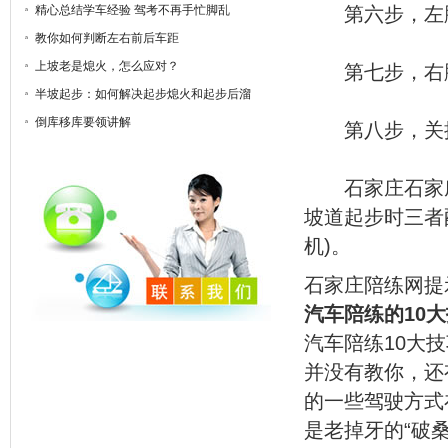
精心总结学车经验 驾考不再手忙脚乱
第六步，左脚
教你如何判断左右前后车距
上坡老是熄火，怎么应对？
第七步，右脚
半坡起步：如何解决起步熄火和起步后溜
倒库移库要领讲解
第八步，关掉
石家庄石家庄
坡道起步时三者
机)。
石家庄陪练网提
汽车陪练的10
汽车陪练10大
并没有教你，还
的一些驾驶方式
是老掉牙的“破