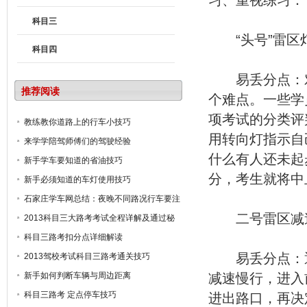
科目三
“头号”雷区
科目四
易丢分点：对
推荐阅读
个难点。一些学
项考试的分类评
教练教你道路上的行车小技巧
用转向灯指示自
来学学陪驾师傅们的驾驶经验
什么有人还未起
新手学车要知道的省油技巧
分，考生就将中
新手必须知道的车灯使用技巧
石家庄学车网总结：夜晚不同路况行车要注
意的车灯使用方法
二号雷区减速
2013科目三大路考考试全程详解及通过秘
诀
科目三路考扣分点详细解读
易丢分点：通
2013驾校考试科目三路考通关技巧
新手如何判断车辆与周边距离
减速慢行，进入
科目三路考 定点停车技巧
进出路口，再决