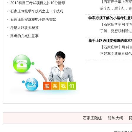
况，使用近光灯。超
照新的交通法规，不
五挡，所以猛踩刹
【石家庄学车上石家
2013科目三考试项目之扣10分情形
的道路，假如前面有
的路，避开复杂难
80-100公里0
光灯示意。
自己的驾车技巧就难
前车灯，后车灯，转
石家庄驾校学车技巧之上下车技巧
制动器踏板，把方向
己的前方可能发生的
油”！考虑到汽油泵
灯浪费汽油，损耗灯
学车必须了解的小路考注意
这样使两轮一前一后
车辆突然急刹等。
少一分重量，省一分
石家庄新安驾校电子路考需知
或停车。如果有故障
猛打快回，乘客必有
项：遇红绿灯，闪灯
油又费车，危险系数
【石家庄学车网 学
考场大路攻关秘笈
间踩着脚刹，会让刹
边，当车进入第一个
手的操作技术尚不
速行驶，安全省油。
了解，要想顺利通过
得过晚会使后面尾随
路考的几点注意事
靠右进入第二个S头
行经斑马线时，如有
格按各车说明书的要
小路考注意事项中的
新手上路必须要知道的基本
是排第一，就不需要
车的要领 首先要观
人，单车强行通过，
可略减一点气压，减
内出现1号杆时停车
灯：可以帮助驾驶员
【石家庄学车网 科
您利用后视镜倒车，
入口的地方，一般都
在哪个档位，均保持
平行时，方向向右1
不能用小灯取代。雾
不好车？新车司机估
了望并随时准备停车
不拍照，出了事要负
无效油耗，也伤发动
于1、2号杆中间，
闭，防止过热，烤坏
驶前准备前期准备：
是，在坡上向下倒车
盯着不放。“蜻蜓点
还不如找一条绕远但
上的小后视镜到1号
光，在无路灯道路或
记清楚。迷路时，则
时，踩制动或踩离合
项：向左向右转。左
表达到2500多一
步：听到考官发出的
称“小灯”：用来在
转弯或者单行路时，
机的牵阻作用平稳地
右的车道，等过了弯
多耗油。石家庄驾校
向右回正，使车右侧
候，就该点亮小灯，
央后视镜位置，方法
三车道以上的路)有
时踩脚刹，停车，拉
坐姿自然、视野开阔
起步;当车身有抖
视镜当成化妆镜用；中
利通过小路考，这些
面的2/3,车身约
两个项目是小路考中
观察车辆四周是否有
在石家庄学车网！
持车距：一般车辆的刹
石家庄陪练
陪练大纲
虽然驾校教练一再强
神的那一瞬间。转弯
及早准备，以免临时