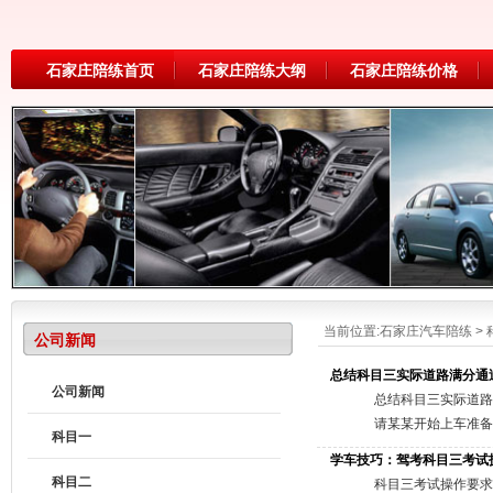
石家庄陪练首页
石家庄陪练大纲
石家庄陪练价格
当前位置:
石家庄汽车陪练
>
公司新闻
总结科目三实际道路满分通
公司新闻
总结科目三实际道路
请某某开始上车准备
科目一
灯下。左手拉开车门
学车技巧：驾考科目三考试
3.左转弯。打左灯
科目二
科目三考试操作要求