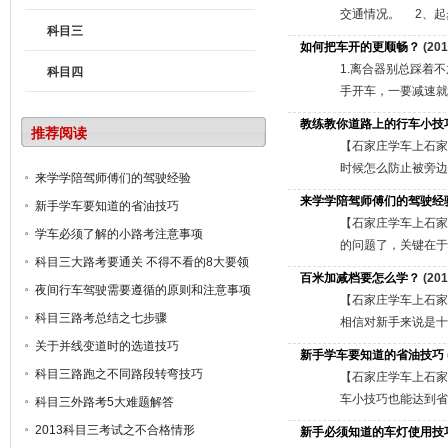
方直线行驶，一脚油
交通情况。 2、起
安全通过。ps：可
科目三
位，启动发动机。检
如何把车开的更顺畅？
六下)转过去，教练
(201
步。起步过程平稳、
校。减速机可，左右
1.离合器别总踩着
科目四
持直线行驶，跟车距
其实就是左变更车道
手开车，一要减速就
操作:根据路况和车
有这提示，并非在路
这是个很不好的习惯
教练教你道路上的行车小技
内、外后视镜观察后
推荐阅读
间路线再右转，否则
熄火。只要熄火，路
全距离，控制行驶速
【石家庄学车上石家
麦穗五角星都可以)
离”，就是要先踩刹
方和右侧交通情况。
时候怎么防止被旁边
来学学陪驾师傅们的驾驶经验
看后视镜。右手开门
车，先踩离合器。这
边缘线或者人行道边
问题，但确实很棘手
来学学陪驾师傅们的驾驶经
高速时切断动力，离
新手学车要知道的省油技巧
停车瞭望，根据车辆
的障碍物拐弯，尽量
必须提前更换。 还
【石家庄学车上石家
学车必须了解的小路考注意事项
口。 8、通过人行
人。若在中间一条道
些，也不用脚下换来
的问题了，关键在于
9、通过学校区域：
一定要保持相当的
科目三大路考要通关 不得不看的8大要领
驾驶者疲劳，还会不
断。要想开好车，
百米加减档要怎么学？
让行。 10、通过
3.怎样把车“嵌入
(201
活动活动腿脚不是很
第一项：了解仪表盘
夜间行车驾驶需要遵循的原则和注意事项
车前方或对向公共汽
后车轮的一半过了这
【石家庄学车上石家
踩下去，紧接着缓补
示灯等。 第二项
科目三路考总结之七步骤
前避让，调整会车地
不建议经常放空挡。
相信对新手来说是十
复正常行驶，即在第
器、喇叭等系统。
距离。观察左侧交通
放空挡，不仅容易
米，对于汽车来说这
关于并线变道时的选道技巧
新手学车要知道的省油技巧
踏板，这样就降低了
回。熟悉各挡位置
越。超车时，侧头观
量贴近前车，尤其
最重要的是途中不
科目三路跑之不同路段转弯技巧
减速，同时把制动器
领，做到：起步平
【石家庄学车上石家
开启右转向灯，逐渐
况，不仅要判断距离
抬离合，快容易使
慎用。初学者最好一
心。新手驾驶员开车
车小技巧也能达到省
科目三外路考5大难题解答
机，发出掉头信号后
全责。 若行驶过
加到五挡后，脚移到
点水制动法这种制动
只要遵守交规，行驶
车，应该提前收油，
2013科目三考试之不合格情形
新手必须知道的车灯使用技
驶中正确使用灯光。
空隙处，若地上有脚
变速杆换入二挡。窍
由于车轮被抱死所出
己的慌张的心理情
多。2、保持最佳车