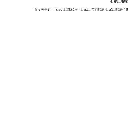
石家庄陪练预
的时间变线，提前打
百度关键词：
石家庄陪练公司
石家庄汽车陪练
石家庄陪练价
灯，都应先减速。接
6分，罚500元。
要和大车长时间并排
意车位后大的障碍物
度一定要慢，最好找
够，文明驾驶也值得
道路或路口堵塞，应
叭，不能加快车速，
过积水路面时，应特
该减速停车，给对方
良好驾驶习惯、树立
驾校尽在石家庄学车网！w