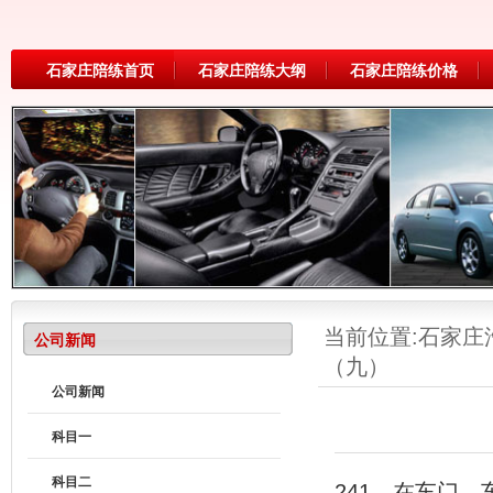
石家庄陪练首页
石家庄陪练大纲
石家庄陪练价格
当前位置:
石家庄
公司新闻
（九）
公司新闻
科目一
科目二
241、在车门