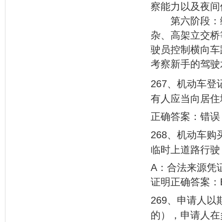
察能力以及夜间
第六阶段：综
杂、高架立交桥
驶员控制横向车
考察新手的驾驶
267、机动车
有人应当向居住
正确答案：错误
268、机动车
临时上道路行驶
A：合法来源凭
证明正确答案：
269、申请人
的），申请人在