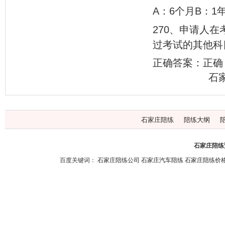
A：6个月B：1
270、申请人
过考试的其他科
正确答案：正确
石
石家庄陪练
陪练大纲
石家庄陪练预
百度关键词：
石家庄陪练公司
石家庄汽车陪练
石家庄陪练价