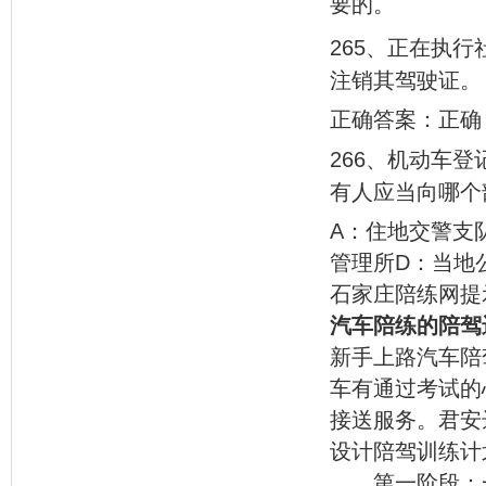
要的。
265、正在执
注销其驾驶证。
正确答案：正确
266、机动车
有人应当向哪个
A：住地交警支
管理所D：当地
石家庄陪练网提
汽车陪练的陪驾
新手上路汽车陪
车有通过考试的
接送服务。君安
设计陪驾训练计
第一阶段：一