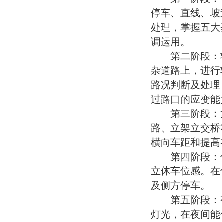
停车、直线、坡
处理，掌握五大
调运用。
第二阶段：较
杂道路上，进行
路况判断及处理
过路口的应变能
第三阶段：复
路、立架立交桥
横向车距和提高
第四阶段：停
立体车位感。在
及侧方停车。
第五阶段：夜
灯光，在夜间能