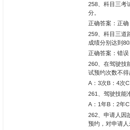
258、科目三
分。
正确答案：正确
259、科目三
成绩分别达到80
正确答案：错误
260、在驾驶
试预约次数不得
A：3次B：4次
261、驾驶技
A：1年B：2年
262、申请人
预约，对申请人