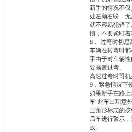
新手的情况不仅
处左顾右盼，无
就不容易犯错了
惯，不要紧盯着
8． 过弯时切忌
车辆在转弯时都
手由于对车辆性
要高速过弯。
高速过弯时司机
9．紧急情况下
如果新手在路上
车“此车出现意
三角形标志的按
后车进行警示，
故。