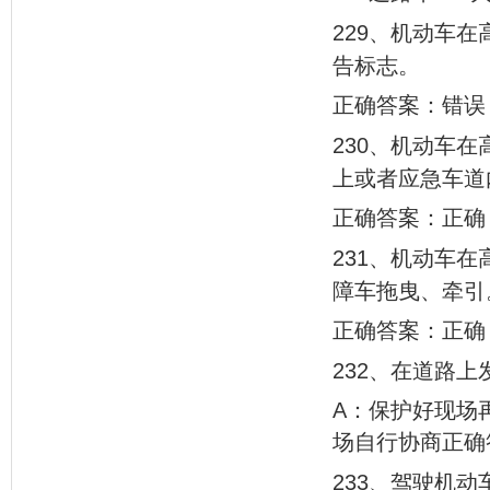
229、机动车在
告标志。
正确答案：错误
230、机动车
上或者应急车道
正确答案：正确
231、机动车
障车拖曳、牵引
正确答案：正确
232、在道路
A：保护好现场
场自行协商正确
233、驾驶机