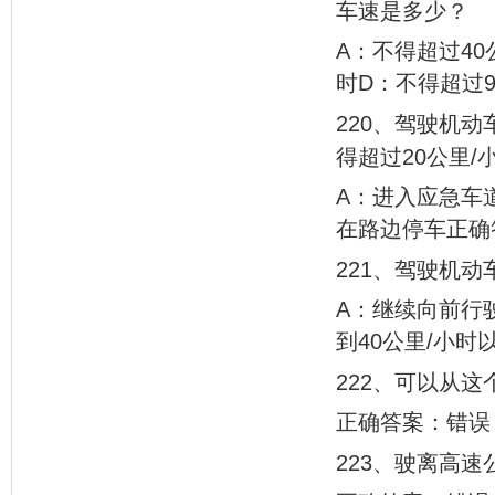
车速是多少？
A：不得超过40
时D：不得超过9
220、驾驶机
得超过20公里
A：进入应急车
在路边停车正确
221、驾驶机
A：继续向前行
到40公里/小时
222、可以从
正确答案：错误
223、驶离高