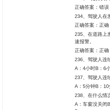
正确答案：错误
234、驾驶人
正确答案：正确
235、在道路
速报警。
正确答案：正确
236、驾驶人
A：4小时B：6
237、驾驶人
A：5分钟B：1
238、在什么
A：车窗没关闭