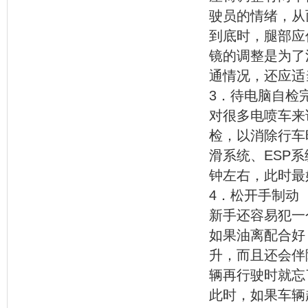
驶员的情绪，从
到底时，腿部应
镜的调整是为了
通情况，还应适
3．待电脑自检
对很多电喷车来
检，以消除行车
滑系统、ESP
钟左右，此时最
4．松开手制动
新手还容易犯一
如果油离配合好
升，而且还会伴
辆再行驶时就忘
此时，如果车辆