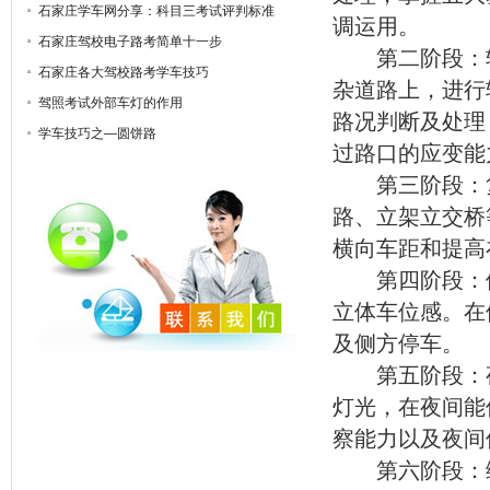
石家庄学车网分享：科目三考试评判标准
调运用。
石家庄驾校电子路考简单十一步
第二阶段：较
石家庄各大驾校路考学车技巧
杂道路上，进行
驾照考试外部车灯的作用
路况判断及处理
学车技巧之—圆饼路
过路口的应变能
第三阶段：复
路、立架立交桥
横向车距和提高
第四阶段：停
立体车位感。在
及侧方停车。
第五阶段：夜
灯光，在夜间能
察能力以及夜间
第六阶段：综