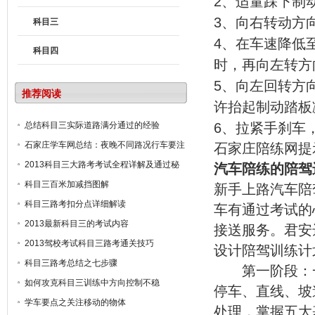
2、适量踩下制
3、向右转动方
科目三
4、在车速降低
科目四
时，再向左转方
5、向左回转方
推荐阅读
许抬起制动踏板
总结科目三实际道路满分通过的经验
6、拉紧手刹车
石家庄学车网总结：夜晚不同路况行车要注
石家庄陪练网提
意的车灯使用方法
2013科目三大路考考试全程详解及通过秘
汽车陪练的陪驾
诀
科目三百米加减挡图解
新手上路汽车陪
科目三路考扣分点详细解读
车有通过考试的
2013最新科目三的考试内容
接送服务。君安
2013驾校考试科目三路考通关技巧
设计陪驾训练计
科目三路考总结之七步骤
第一阶段：一
如何攻克科目三训练中方向控制不稳
停车、直线、坡
学车要点之关注移动的物体
处理，掌握五大