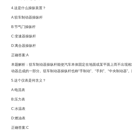
4.这是什么操纵装置？
A:驻车制动器操纵杆
B:节气门操纵杆
C:变速器操纵杆
D:离合器操纵杆
正确答案:A
本题解析：驻车制动器操纵杆能使汽车本体固定在地面或某平面上而不出现相
动器总成的一部分。驻车制动器操纵杆也称“手制动”、“手刹”、“中央制动器”
5.这个仪表是何含义？
A:电流表
B:压力表
C:水温表
D:燃油表
正确答案:C