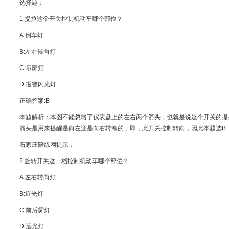
选择题：
1.提拉这个开关控制机动车哪个部位？
A:倒车灯
B:左右转向灯
C:示廓灯
D:报警闪光灯
正确答案:B
本题解析：本图不能忽略了仪表盘上的左右两个箭头，也就是说这个开关的提
箭头是用来提醒是向左还是向右转弯的，即，此开关控制转向，因此本题选B.
石家庄陪练网提示：
2.旋转开关这一档控制机动车哪个部位？
A:左右转向灯
B:近光灯
C:前后雾灯
D:远光灯