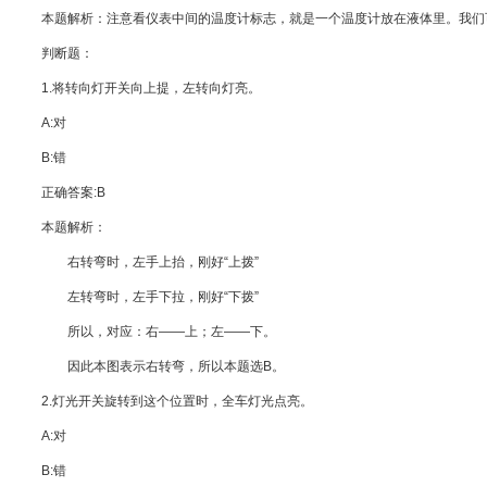
本题解析：注意看仪表中间的温度计标志，就是一个温度计放在液体里。我们
判断题：
1.将转向灯开关向上提，左转向灯亮。
A:对
B:错
正确答案:B
本题解析：
右转弯时，左手上抬，刚好“上拨”
左转弯时，左手下拉，刚好“下拨”
所以，对应：右——上；左——下。
因此本图表示右转弯，所以本题选B。
2.灯光开关旋转到这个位置时，全车灯光点亮。
A:对
B:错