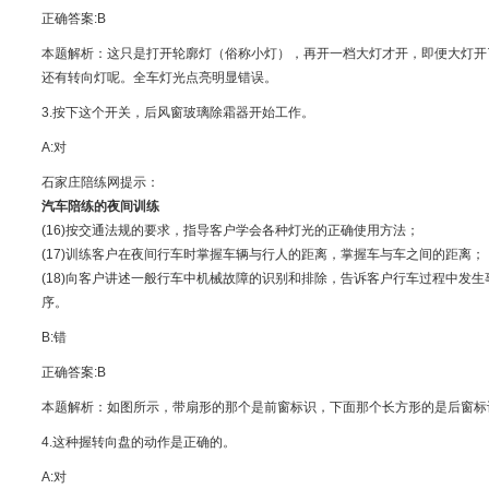
正确答案:B
本题解析：这只是打开轮廓灯（俗称小灯），再开一档大灯才开，即便大灯开
还有转向灯呢。全车灯光点亮明显错误。
3.按下这个开关，后风窗玻璃除霜器开始工作。
A:对
石家庄陪练网提示：
汽车陪练的夜间训练
(16)按交通法规的要求，指导客户学会各种灯光的正确使用方法；
(17)训练客户在夜间行车时掌握车辆与行人的距离，掌握车与车之间的距离；
(18)向客户讲述一般行车中机械故障的识别和排除，告诉客户行车过程中发生
序。
B:错
正确答案:B
本题解析：如图所示，带扇形的那个是前窗标识，下面那个长方形的是后窗标
4.这种握转向盘的动作是正确的。
A:对