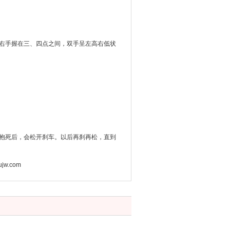
右手握在三、四点之间，双手呈左高右低状
胎抱死后，会松开刹车。以后再刹再松，直到
w.com