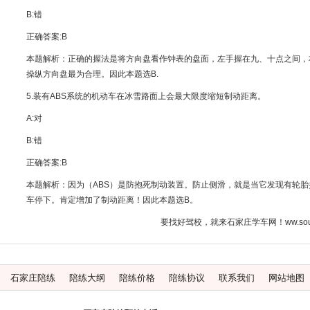
B:错
正确答案:B
本题解析：正确的握法是将方向盘看作钟表的盘面，左手握在九、十点之间，
操纵方向盘最为合理。因此本题选B.
5.装有ABS系统的机动车在冰雪路面上会最大限度缩短制动距离。
A:对
B:错
正确答案:B
本题解析：因为（ABS）是防抱死制动装置。防止侧滑，就是当它发现有轮
车停下。肯定增加了制动距离！因此本题选B。
要找好驾校，就来石家庄学车网！ww.souj
石家庄陪练
陪练大纲
陪练价格
陪练协议
联系我们
网站地图