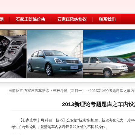
纲
石家庄陪练价格
石家庄陪练协议
联系我们
当前位置:
石家庄汽车陪练
>
驾校考试（科目一）
> 2013新理论考题题库之车
2013新理论考题题库之车内
【石家庄学车网 科目一技巧】公安部“新规”实施后，新驾考变化大，其
考生在考理论时，就清楚车内各种设备和按钮的不同和操作。