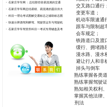
石家庄学车网 ：总结那些容易混淆的交通
交叉路口通行
标识
石家庄学车网总结易错、易混淆的题目供大
变更车道；
家参考
科目一理论考试图解交通标志之辅助标志图
机动车限速通
快速分辨酒驾和醉驾、驾驶营运车与驾驶机
跟车与限制超
动车的扣分区别
石家庄学车驾管所科目一考试专用键盘及考
会车规定；
试操
铁路道口及渡
缓行、拥堵路
漫水路、漫水
避让行人和非
掉头与倒车
熟练掌握各类道
熟练掌握驾驶证
熟知相关权利、
掌握其他法律、
刑法