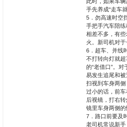
此时，如果车辆
手先养成“走车
5．勿高速时空
手把手汽车陪练
相差不多，有些
火。新司机对于
6．超车、并线
不打转向灯就超
的“老借口”。
易发生追尾和被
扫视到车身两侧
过小的话，前车
后视镜，打右转
镜里车身两侧的
7．路口前要及
老司机常说新手