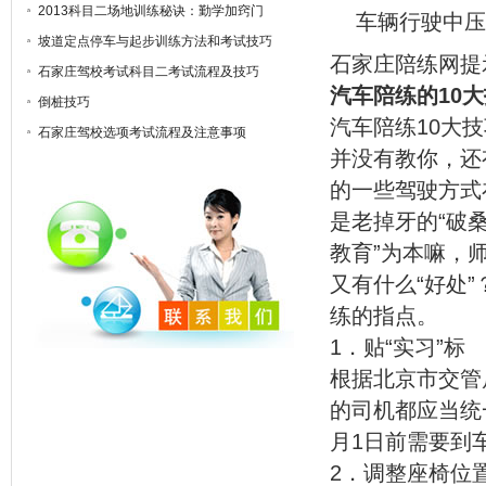
2013科目二场地训练秘诀：勤学加窍门
车辆行驶中压
坡道定点停车与起步训练方法和考试技巧
石家庄陪练网提
石家庄驾校考试科目二考试流程及技巧
汽车陪练的10
倒桩技巧
汽车陪练10大
石家庄驾校选项考试流程及注意事项
并没有教你，还
的一些驾驶方式
是老掉牙的“破
教育”为本嘛，
又有什么“好处
练的指点。
1．贴“实习”标
根据北京市交管
的司机都应当统
月1日前需要到
2．调整座椅位