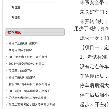
未系安全带：
科目三
未关好车门：
科目四
未开转向灯：
用少于3秒，扣
推荐阅读
熄火一次：扣
科目二之曲线行驶技巧
【项目一：定
直角转弯实景图解
1、考试标准
2013新驾考：科目二评分标准
2013年新交规驾考之科目二
没有定点停车
项目三：曲线行驶
车辆停止后，
科目二曲线行驶图解
解析2013驾考科目二容易扣分点
停车后后溜大
2013科目二倒车库位轨迹路线图
停车后后溜小于
总结新驾考科目二的考试秘笈
起步未开左转
科目二五项考试：侧方停车要点图解