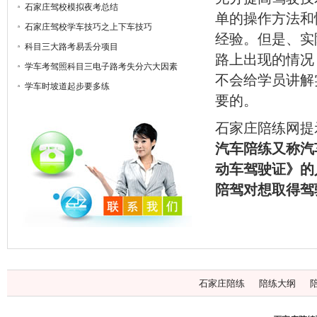
石家庄驾校模拟夜考总结
单的操作方法和
石家庄驾校学车技巧之上下车技巧
经验。但是、实
科目三大路考易丢分项目
路上出现的情况
学车考驾照科目三电子路考失分六大因素
不会给学员讲解
学车时坡道起步要多练
要的。
石家庄陪练网提
汽车陪练又称汽
动车驾驶证》的
陪驾对想取得驾
石家庄陪练
陪练大纲