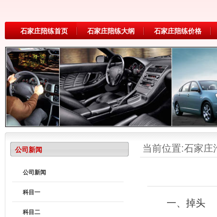
石家庄陪练首页
石家庄陪练大纲
石家庄陪练价格
当前位置:
石家庄
公司新闻
公司新闻
科目一
一、掉头
科目二