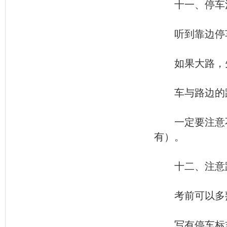
十一、停车
听到靠边停车
如果大路，先
车与路边的距
一定要注意不
有）。
十二、注意路
考前可以多熟
写有停车标志