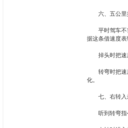
六、五公里掉
平时驾车不需
据这条借速度表
掉头时把速度
转弯时把速度
化。
七、右转入最
听到转弯指令