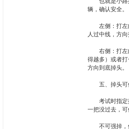
也就是小路掉
辆，确认安全。
左侧：打左向
人过中线，方向
右侧：打左向
得越多）或者打
方向到底掉头。
五、掉头可
考试时指定掉
一把没过去，可
不可强掉，借