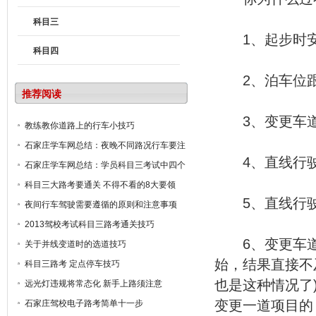
科目三
1、起步时安
科目四
2、泊车位跟
推荐阅读
3、变更车道
教练教你道路上的行车小技巧
石家庄学车网总结：夜晚不同路况行车要注
意的车灯使用方法
4、直线行驶时
石家庄学车网总结：学员科目三考试中四个
易犯错的地方
科目三大路考要通关 不得不看的8大要领
5、直线行驶
夜间行车驾驶需要遵循的原则和注意事项
2013驾校考试科目三路考通关技巧
6、变更车道
关于并线变道时的选道技巧
始，结果直接不
科目三路考 定点停车技巧
也是这种情况了
远光灯违规将常态化 新手上路须注意
变更一道项目的
石家庄驾校电子路考简单十一步